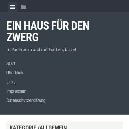
Zum
Menü
Seitenleiste
Inhalt
anzeigen
anzeigen
springen
EIN HAUS FÜR DEN
ZWERG
In Paderborn und mit Garten, bitte!
Start
Überblick
Links
Impressum
Datenschutzerklärung
KATEGORIE /ALLGEMEIN