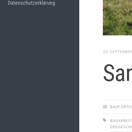
Datenschutzerklärung
29. SEPTEMBE
San
BAUFORTS
BAUARBEI
ERDGESCH