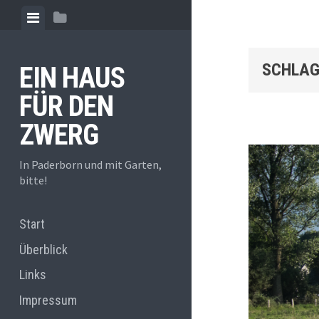
Zum
Menü
Seitenleiste
Inhalt
anzeigen
anzeigen
springen
SCHLAG
EIN HAUS
FÜR DEN
ZWERG
In Paderborn und mit Garten,
bitte!
Start
Überblick
Links
Impressum