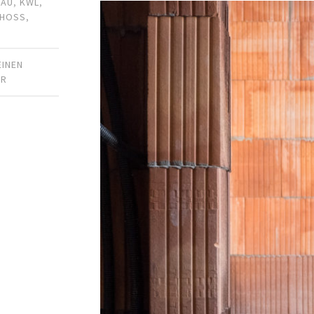
BAU
,
KWL
,
CHOSS
,
EINEN
AR