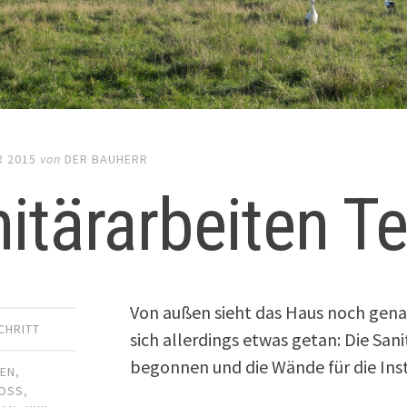
R 2015
von
DER BAUHERR
itärarbeiten Te
Von außen sieht das Haus noch genau
CHRITT
sich allerdings etwas getan: Die Sani
begonnen und die Wände für die Inst
TEN
,
OSS
,