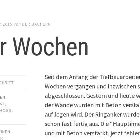
R 2015
von
DER BAUHERR
er Wochen
Seit dem Anfang der Tiefbauarbeiten 
CHRITT
Wochen vergangen und inzwischen si
abgeschlossen. Gestern und heute wu
TEN
,
der Wände wurden mit Beton verstär
WL
,
CHOSS
,
aufliegen wird. Der Ringanker wurde
schon fast fertig aus. Die “Haupti
EINEN
und mit Beton verstärkt, jetzt fehle
AR