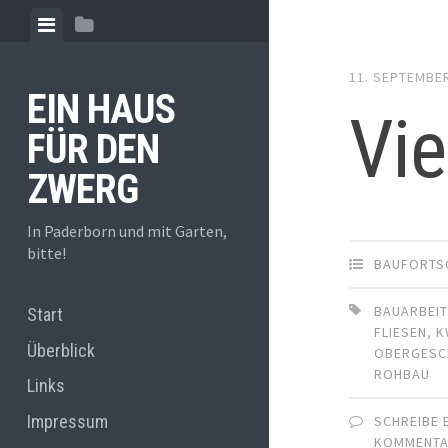
Zum
Menü
Seitenleiste
Inhalt
anzeigen
anzeigen
springen
11. SEPTEMBE
EIN HAUS
Vi
FÜR DEN
ZWERG
In Paderborn und mit Garten,
bitte!
BAUFORTS
BAUARBEI
Start
FLIESEN
,
K
Überblick
OBERGES
ROHBAU
Links
Impressum
SCHREIBE 
KOMMENT