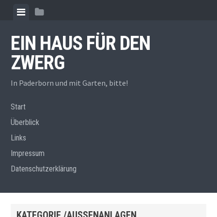
Zum
Menü
Seitenleiste
Inhalt
anzeigen
anzeigen
springen
EIN HAUS FÜR DEN
ZWERG
In Paderborn und mit Garten, bitte!
Start
Überblick
Links
Impressum
Datenschutzerklärung
KATEGORIE /AUSSENANLAGEN