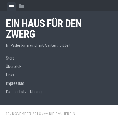
Zum
Menü
Seitenleiste
Inhalt
anzeigen
anzeigen
springen
EIN HAUS FÜR DEN
ZWERG
In Paderborn und mit Garten, bitte!
Start
Überblick
Links
Impressum
Datenschutzerklärung
13. NOVEMBER 2016
von
DIE BAUHERRIN